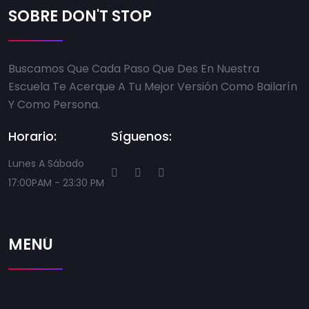
SOBRE DON'T STOP
Buscamos Que Cada Paso Que Des En Nuestra
Escuela Te Acerque A Tu Mejor Versión Como Bailarín
Y Como Persona.
Horario:
Síguenos:
Lunes A Sábado
17:00PAM - 23:30 PM
MENÚ